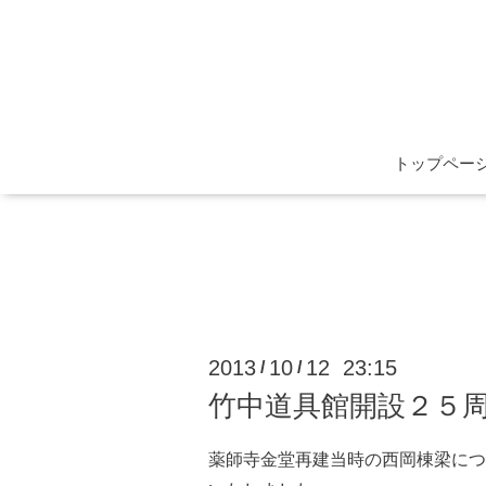
トップペー
2013
10
12 23:15
/
/
竹中道具館開設２５
薬師寺金堂再建当時の西岡棟梁につ